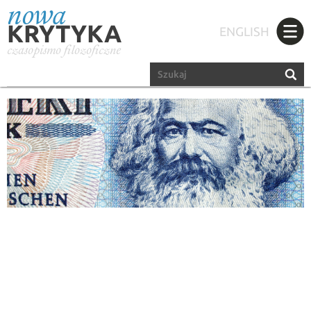
nowa
KRYTYKA
ENGLISH
czasopismo filozoficzne